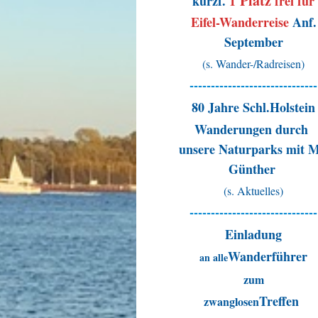
Platz
kurzf.
1
frei für
Eifel-Wanderreise
Anf.
September
(s. Wander-/Radreisen)
------------------------------
80 Jahre Schl.Holstein
Wanderungen durch
unsere Naturparks mit 
Günther
(s. Aktuelles)
------------------------------
Einladung
Wanderführer
an alle
zum
Treffen
zwanglosen