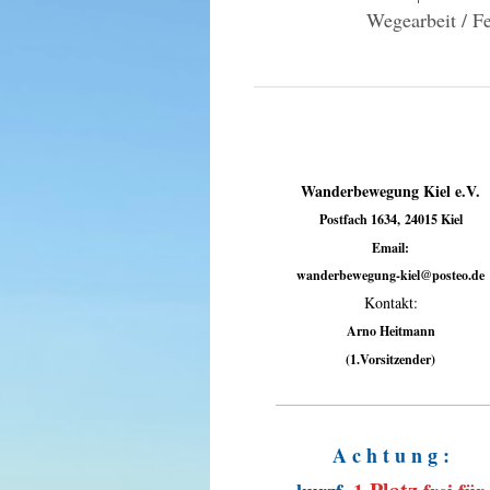
Wegearbeit / 
Wanderbewegung Kiel e.V.
Postfach 1634, 24015 Kiel
Email:
wanderbewegung-kiel@posteo.de
Kontakt:
Arno Heitmann
(1.Vorsitzender)
A c h t u n g :