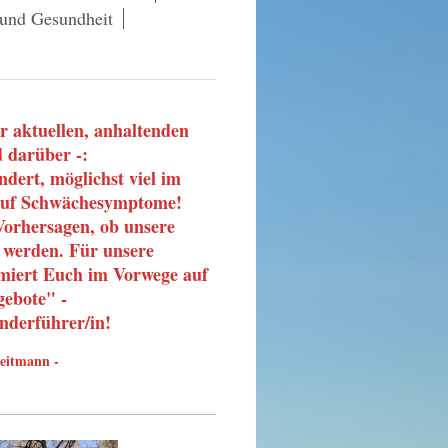
und Gesundheit
r aktuellen, anhaltenden
d darüber -:
dert, möglichst viel im
 auf Schwächesymptome!
orhersagen, ob unsere
 werden. Für unsere
ormiert Euch im Vorwege auf
gebote" -
nderführer/in!
Heitmann -