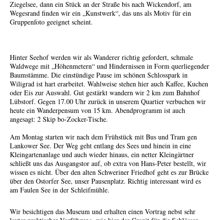
Ziegelsee, dann ein Stück an der Straße bis nach Wickendorf, am
Wegesrand finden wir ein „Kunstwerk“, das uns als Motiv für ein
Gruppenfoto geeignet scheint.
Hinter Seehof werden wir als Wanderer richtig gefordert, schmale
Waldwege mit „Höhenmetern“ und Hindernissen in Form querliegender
Baumstämme. Die einstündige Pause im schönen Schlosspark in
Wiligrad ist hart erarbeitet. Wahlweise stehen hier auch Kaffee, Kuchen
oder Eis zur Auswahl. Gut gestärkt wandern wir 2 km zum Bahnhof
Lübstorf. Gegen 17.00 Uhr zurück in unserem Quartier verbuchen wir
heute ein Wanderpensum von 15 km. Abendprogramm ist auch
angesagt: 2 Skip bo-Zocker-Tische.
Am Montag starten wir nach dem Frühstück mit Bus und Tram gen
Lankower See. Der Weg geht entlang des Sees und hinein in eine
Kleingartenanlage und auch wieder hinaus, ein netter Kleingärtner
schließt uns das Ausgangstor auf, ob extra von Hans-Peter bestellt, wir
wissen es nicht. Über den alten Schweriner Friedhof geht es zur Brücke
über den Ostorfer See, unser Pausenplatz. Richtig interessant wird es
am Faulen See in der Schleifmühle.
Wir besichtigen das Museum und erhalten einen Vortrag nebst sehr