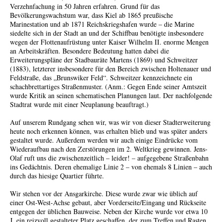
Verzehnfachung in 50 Jahren erfahren. Grund für das
Bevölkerungswachstum war, dass Kiel ab 1865 preußische
Marinestation und ab 1871 Reichskriegshafen wurde – die Marine
siedelte sich in der Stadt an und der Schiffbau benötigte insbesondere
wegen der Flottenaufrüstung unter Kaiser Wilhelm II. enorme Mengen
an Arbeitskräften. Besondere Bedeutung hatten dabei die
Erweiterungspläne der Stadbauräte Martens (1869) und Schweitzer
(1883), letzterer insbesondere für den Bereich zwischen Holtenauer und
Feldstraße, das „Brunswiker Feld“. Schweitzer kennzeichnete ein
schachbrettartiges Straßenmuster. (Anm.: Gegen Ende seiner Amtszeit
wurde Kritik an seinen schematischen Planungen laut. Der nachfolgende
Stadtrat wurde mit einer Neuplanung beauftragt.)
Auf unserem Rundgang sehen wir, was wir von dieser Stadterweiterung
heute noch erkennen können, was erhalten blieb und was später anders
gestaltet wurde. Außerdem werden wir auch einige Eindrücke vom
Wiederaufbau nach den Zerstörungen im 2. Weltkrieg gewinnen. Jens-
Olaf ruft uns die zwischenzeitlich – leider! – aufgegebene Straßenbahn
ins Gedächtnis. Deren ehemalige Linie 2 – von ehemals 8 Linien – auch
durch das hiesige Quartier führte.
Wir stehen vor der Ansgarkirche. Diese wurde zwar wie üblich auf
einer Ost-West-Achse gebaut, aber Vorderseite/Eingang und Rückseite
entgegen der üblichen Bauweise. Neben der Kirche wurde vor etwa 10
J. ein reizvoll gestalteter Platz geschaffen, der zum Treffen und Rasten