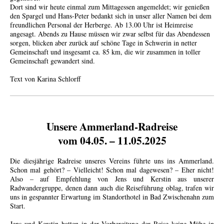
Dort sind wir heute einmal zum Mittagessen angemeldet; wir genießen
den Spargel und Hans-Peter bedankt sich in unser aller Namen bei dem
freundlichen Personal der Herberge. Ab 13.00 Uhr ist Heimreise
angesagt. Abends zu Hause müssen wir zwar selbst für das Abendessen
sorgen, blicken aber zurück auf schöne Tage in Schwerin in netter
Gemeinschaft und insgesamt ca. 85 km, die wir zusammen in toller
Gemeinschaft gewandert sind.
Text von Karina Schlorff
Unsere Ammerland-Radreise
vom 04.05. – 11.05.2025
Die diesjährige Radreise unseres Vereins führte uns ins Ammerland.
Schon mal gehört? – Vielleicht! Schon mal dagewesen? – Eher nicht!
Also – auf Empfehlung von Jens und Kerstin aus unserer
Radwandergruppe, denen dann auch die Reiseführung oblag, trafen wir
uns in gespannter Erwartung im Standorthotel in Bad Zwischenahn zum
Start.
Jens und Kerstin hatten in der Vorbereitung der Reise keine Mühe in