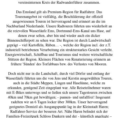
vereinsinternen Kreis der Radwanderführer zusammen.
Das Emsland gilt als Premium-Region für Radfahrer. Das
Tourenangebot ist vielfältig, die Beschilderung der offiziell
ausgewiesenen Touren ist hervorragend und erinnert an die im
Nachbarland Niederlande. Unsere Radtouren führten uns wiederholt an
die reizvollen Wasserläufe Ems, Dortmund-Ems-Kanal uns Hase, auf
denen zwar selten, aber hin und wieder auch ein dicker
Binnenschifferpott zu sehen war. Die Region ist durch Landwirtschaft
geprägt – viel Kartoffeln, Rüben… -, welche der Region incl. der z.T.
industriell betriebenen Verarbeitung ein strukturstarkes Gesicht verleiht.
Energiewirtschaft, Schiffbau und Tourismus sind weitere wirtschaftliche
Stützen der Region. Kleinere Flächen von Renaturierung erinnern an
frühere 'Sünden' des Torfabbaus bzw. des Verlustes von Mooren.
Doch nicht nur in die Landschaft, durch viel Dörfer und entlang der
Wasserläufe führten uns die von Jens und Kerstin ausgewählten Touren,
auch in die Städte Meppen, Lingen und Haselünne, welche zu
erkunden, genügend Zeit eingeplant war. Alle Reiseteilnehmer waren
mit E-Bikes unterwegs und so ließen sich unsere Tagestouren zwischen
40km und 70km gut bewältigen; - pannen- und unfallfrei! Insgesamt
radelten wir an 6 Tagen locker über 300km. Unser hervorragend
geeignetes Domizil als Ausgangspunkt lag in der Kleinstadt Haren;
Radfahrer-Service der besseren Art. Nähe Haren befindet sich der
Familien-Freizeitpark Schloss Dankern und der - künstlich angelegte –