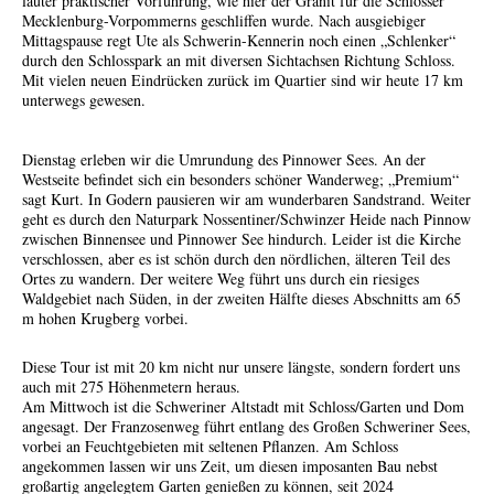
lauter praktischer Vorführung, wie hier der Granit für die Schlösser
Mecklenburg-Vorpommerns geschliffen wurde. Nach ausgiebiger
Mittagspause regt Ute als Schwerin-Kennerin noch einen „Schlenker“
durch den Schlosspark an mit diversen Sichtachsen Richtung Schloss.
Mit vielen neuen Eindrücken zurück im Quartier sind wir heute 17 km
unterwegs gewesen.
Dienstag erleben wir die Umrundung des Pinnower Sees. An der
Westseite befindet sich ein besonders schöner Wanderweg; „Premium“
sagt Kurt. In Godern pausieren wir am wunderbaren Sandstrand. Weiter
geht es durch den Naturpark Nossentiner/Schwinzer Heide nach Pinnow
zwischen Binnensee und Pinnower See hindurch. Leider ist die Kirche
verschlossen, aber es ist schön durch den nördlichen, älteren Teil des
Ortes zu wandern. Der weitere Weg führt uns durch ein riesiges
Waldgebiet nach Süden, in der zweiten Hälfte dieses Abschnitts am 65
m hohen Krugberg vorbei.
Diese Tour ist mit 20 km nicht nur unsere längste, sondern fordert uns
auch mit 275 Höhenmetern heraus.
Am Mittwoch ist die Schweriner Altstadt mit Schloss/Garten und Dom
angesagt. Der Franzosenweg führt entlang des Großen Schweriner Sees,
vorbei an Feuchtgebieten mit seltenen Pflanzen. Am Schloss
angekommen lassen wir uns Zeit, um diesen imposanten Bau nebst
großartig angelegtem Garten genießen zu können, seit 2024