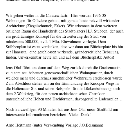
Wir gehen weiter in die Clausewitzstr.. Hier wurden 1936-38
Wohnungen für Offiziere gebaut, mit gerade heute reizvoll wirkender
Architektur (Ziegelschmuck, Erker). Wir erkennen in dem weiteren
örtlichen Raum die Handschrift des Stadtplaners H.J. Stübben, der auch
ein großräumiges Konzept für die Erweiterung der Stadt von
mindestens 500.000, evtl. 1 Mio. Einwohnern vorlegte. Dem
Stübbenplan ist es zu verdanken, dass wir dann am Blücherplatz bis hin
zur Hansastr. eine geschlossen wirkende, gründerzeitliche Bebauung
finden. Unverkennbar heute am und auf dem Blücherplatz: Autos!
Jens-Olaf führt uns dann auf dem Weg zurück durch die Gneisenaustr.
zu einem neu bebauten genossenschaftlichen Wohnquartier, durch
welches mehr und durchaus ansehnlicher Wohnraum erschlossen wurde.
Zum Abschluss stehen wir an der Einmündung des Knooper Wegs in
die Holtenauer Str. und sehen Beispiele für die Lückenbebauung nach
dem 2.Weltkrieg, für den neuen architektonischen Charakter, –
unterschiedliche Höhen und Dachformen, davorgestellte Ladenzeilen….
Nach kurzweiligen 90 Minuten hat uns Jens-Olaf unser Stadtbild um
interessante Informationen bereichert; Vielen Dank!
Arno Heitmann (unter Verwendung Vorlage J.O.Beismann)