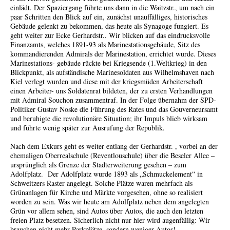
einlädt. Der Spaziergang führte uns dann in die Waitzstr., um nach ein
paar Schritten den Blick auf ein, zunächst unauffälliges, historisches
Gebäude gelenkt zu bekommen, das heute als Synagoge fungiert. Es
geht weiter zur Ecke Gerhardstr.. Wir blicken auf das eindrucksvolle
Finanzamts, welches 1891-93 als Marinestationsgebäude, Sitz des
kommandierenden Admirals der Marinestation, errichtet wurde. Dieses
Marinestations- gebäude rückte bei Kriegsende (1.Weltkrieg) in den
Blickpunkt, als aufständische Marinesoldaten aus Wilhelmshaven nach
Kiel verlegt wurden und diese mit der kriegsmüden Arbeiterschaft
einen Arbeiter- uns Soldatenrat bildeten, der zu ersten Verhandlungen
mit Admiral Souchon zusammentraf. In der Folge übernahm der SPD-
Politiker Gustav Noske die Führung des Rates und das Gouverneursamt
und beruhigte die revolutionäre Situation; ihr Impuls blieb wirksam
und führte wenig später zur Ausrufung der Republik.
Nach dem Exkurs geht es weiter entlang der Gerhardstr. , vorbei an der
ehemaligen Oberrealschule (Reventlouschule) über die Beseler Allee –
ursprünglich als Grenze der Stadterweiterung gesehen – zum
Adolfplatz. Der Adolfplatz wurde 1893 als „Schmuckelement“ in
Schweitzers Raster angelegt. Solche Plätze waren mehrfach als
Grünanlagen für Kirche und Märkte vorgesehen, ohne so realisiert
worden zu sein. Was wir heute am Adolfplatz neben dem angelegten
Grün vor allem sehen, sind Autos über Autos, die auch den letzten
freien Platz besetzen. Sicherlich nicht nur hier wird augenfällig: Wir
brauchen nicht mehr Parkplätze, sondern weniger Autos!