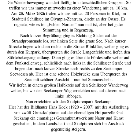
Die Wanderbewegung wandert fleißig in unterschiedlichen Gruppen. So
treffen wir uns immer mittwochs zu einer Wanderung mit ca. 10 km.
25. März 2026
Am
trafen wir uns mit ca. 20 Personen in Kiel, im
Stadtteil Schilksee im Olympia-Zentrum, direkt an der Ostsee. Es
regnete, wie es im „Echten Norden“ nun mal ist, aber bei guter
Stimmung und in Regenzeug.
Nach kurzer Begrüßung ging es Richtung Süden auf der
Strandpromenade los, zur linken Seite die graue See. Nach kurzer
Strecke bogen wir dann rechts in die Straße Blinkfüer, weiter ging es
durch den Kurpark, überquerten die Straße Langenfelde und liefen den
Störtebekergang entlang. Dann ging es über die Fördestraße weiter auf
dem Funkstellenweg, schließlich nach links in die Schilkseer Straße und
bogen dort nach kurzer Strecke nach rechts zu den Seekamper
Seewiesen ab. Hier ist eine schöne Holzbrücke zum Überqueren des
Sees mit schöner Aussicht – nun bei Sonnenschein.
Wir liefen in einem großen Halbkreis auf den Schilkseer Wanderweg
weiter, bis wir den Seekamper Weg erreichten und auf diesem nach
links abbogen.
Nun erreichten wir den Skulpturenpark Seekamp.
Hier hat der Bildhauer Hans Kock (1920 – 2007) mit der Aufstellung
von zwölf Großskulpturen auf der ehemaligen Hofparzelle Gut
Seekamp ein einmaliges Gesamtkunstwerk aus Natur und Kunst
geschaffen, in dem Landschaft und Skulpturen sich im Ausdruck
gegenseitig steigern.