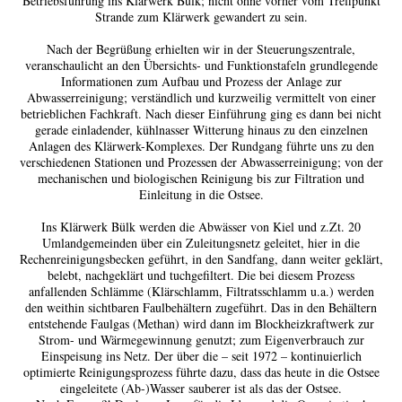
Betriebsführung ins Klärwerk Bülk; nicht ohne vorher vom Treffpunkt
Strande zum Klärwerk gewandert zu sein.
Nach der Begrüßung erhielten wir in der Steuerungszentrale,
veranschaulicht an den Übersichts- und Funktionstafeln grundlegende
Informationen zum Aufbau und Prozess der Anlage zur
Abwasserreinigung; verständlich und kurzweilig vermittelt von einer
betrieblichen Fachkraft. Nach dieser Einführung ging es dann bei nicht
gerade einladender, kühlnasser Witterung hinaus zu den einzelnen
Anlagen des Klärwerk-Komplexes. Der Rundgang führte uns zu den
verschiedenen Stationen und Prozessen der Abwasserreinigung; von der
mechanischen und biologischen Reinigung bis zur Filtration und
Einleitung in die Ostsee.
Ins Klärwerk Bülk werden die Abwässer von Kiel und z.Zt. 20
Umlandgemeinden über ein Zuleitungsnetz geleitet, hier in die
Rechenreinigungsbecken geführt, in den Sandfang, dann weiter geklärt,
belebt, nachgeklärt und tuchgefiltert. Die bei diesem Prozess
anfallenden Schlämme (Klärschlamm, Filtratsschlamm u.a.) werden
den weithin sichtbaren Faulbehältern zugeführt. Das in den Behältern
entstehende Faulgas (Methan) wird dann im Blockheizkraftwerk zur
Strom- und Wärmegewinnung genutzt; zum Eigenverbrauch zur
Einspeisung ins Netz. Der über die – seit 1972 – kontinuierlich
optimierte Reinigungsprozess führte dazu, dass das heute in die Ostsee
eingeleitete (Ab-)Wasser sauberer ist als das der Ostsee.