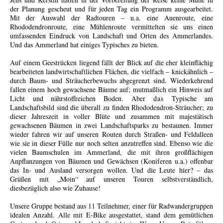
der Planung gescheut und für jeden Tag ein Programm ausgearbeitet.
Mit der Auswahl der Radtouren – u.a. eine Auenroute, eine
Rhododendronroute, eine Mühlenroute vermittelten sie uns einen
umfassenden Eindruck von Landschaft und Orten des Ammerlandes.
Und das Ammerland hat einiges Typisches zu bieten.
Auf einem Geestrücken liegend fällt der Blick auf die eher kleinflächig
bearbeiteten landwirtschaftlichen Flächen, die vielfach – knickähnlich –
durch Baum- und Sträucherbewuchs abgegrenzt sind. Wiederkehrend
fallen einem hoch gewachsene Bäume auf; mutmaßlich ein Hinweis auf
Licht und nährstoffreichen Boden. Aber
das
Typische am
Landschaftsbild sind die überall zu finden Rhododendron-Sträucher; zu
dieser Jahreszeit in voller Blüte und zusammen mit majestätisch
gewachsenen Bäumen in zwei Landschaftsparks zu bestaunen. Immer
wieder fahren wir auf unseren Routen durch Straßen- und Feldalleen
wie sie in dieser Fülle nur noch selten anzutreffen sind. Ebenso wie die
vielen Baumschulen im Ammerland, die mit ihren großflächigen
Anpflanzungen von Bäumen und Gewächsen (Koniferen u.a.) offenbar
das In- und Ausland versorgen wollen. Und die Leute hier? – das
Grüßen mit „Moin“ auf unseren Touren selbstverständlich,
diesbezüglich also wie Zuhause!
Unsere Gruppe bestand aus 11 Teilnehmer, einer für Radwandergruppen
idealen Anzahl. Alle mit E-Bike ausgestattet, stand dem gemütlichen